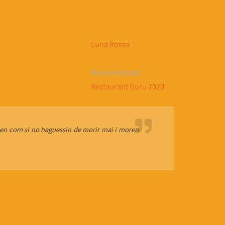
Luna Rossa
Recomendado
Restaurant Guru 2020
Viuen com si no haguessin de morir mai i moren