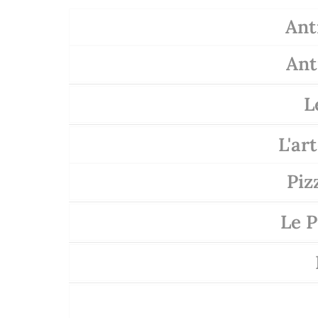
Ant
Ant
L
L'ar
Piz
Le P