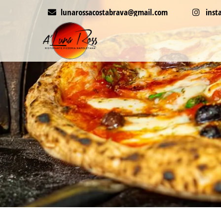
lunarossacostabrava@gmail.com
inst