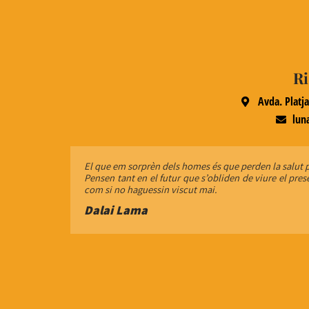
Ri
Avda. Platja
lun
El que em sorprèn dels homes és que perden la salut pe
Pensen tant en el futur que s’obliden de viure el pre
com si no haguessin viscut mai.
Dalai Lama