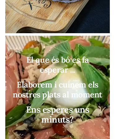
El que és bó es fa
esperar ...
Elaborem i cuinem els
nostres plats al moment
Ens esperes uns
minuts?