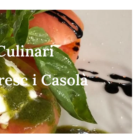
Culinari
resc i Casolà