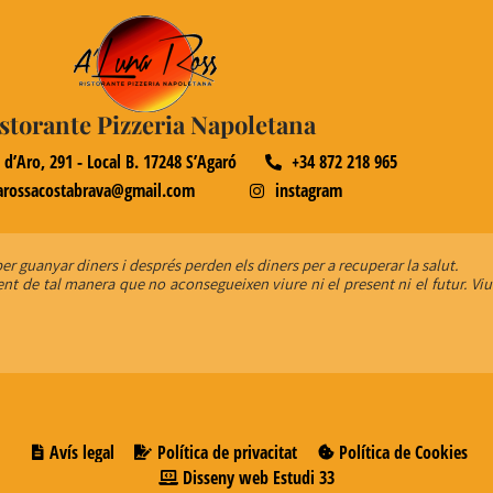
storante Pizzeria Napoletana
 d’Aro, 291 - Local B. 17248
S’Agaró
+34 872 218 965
arossacostabrava@gmail.com
instagram
r guanyar diners i després perden els diners per a recuperar la salut.
sent de tal manera que no aconsegueixen viure ni el present ni el futur. 
Avís legal
Política de privacitat
Política de Cookies
Disseny web
Estudi 33